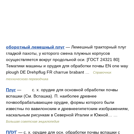
оборотный лемешный плуг
— Лемешный тракторный плуг
гладкой пахоты, у которого смена плужных корпусов
осуществляется вокруг продольной оси. [ГОСТ 24321 80]
Тематики машины и орудия для обработки почвы EN one way
plough DE Drehpflug FR charrue brabant …
Справочник
технического переводчика
Плуг
— с. х. орудие для основной обработки почвы
вспашки (См. Вспашка). П. наиболее древнее
почвообрабатывающее орудие, формы которого были
известны по вавилонским и древнеегипетским изображениям,
наскальным рисункам в Северной Италии и Южной… …
Большая советская энциклопедия
ПЛУГ
— с. х. орудие для осн. обработки почвы вспашки с