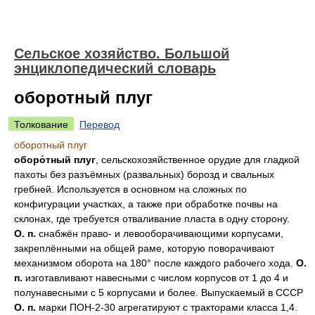
Сельское хозяйство. Большой
энциклопедический словарь
оборотный плуг
Толкование
Перевод
оборотный плуг
оборо́тный плуг
, сельскохозяйственное орудие для гладкой
пахоты без разъёмных (развальных) борозд и свальных
гребней. Используется в основном на сложных по
конфигурации участках, а также при обработке почвы на
склонах, где требуется отваливание пласта в одну сторону.
О. п.
снабжён право- и левооборачивающими корпусами,
закреплёнными на общей раме, которую поворачивают
механизмом оборота на 180° после каждого рабочего хода.
О.
п.
изготавливают навесными с числом корпусов от 1 до 4 и
полунавесными с 5 корпусами и более. Выпускаемый в СССР
О. п.
марки ПОН-2-30 агрегатируют с тракторами класса 1,4.