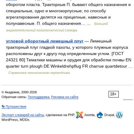
оборотом пласта. Тракторные П. бывают общего назначения и
специальные, одно и многокорпусные; по способу
агрегатирования делятся на прицепные, навесные и
полунавесные. П. общего назначения… …
Большой
энциклопедический политехнический словарь
угловой оборотный лемешный плуг
— Лемешный
тракторный плуг гладкой пахоты, у которого плужные корпуса
расположены друг к другу под определенным углом. [ГОСТ
24321 80] Тематики машины и орудия для обработки почвы EN
quarter turn plough DE Winkeldrehpflug FR charrue quartdetour …
Справочник технического переводчика
© Академик, 2000-2026
18+
Обратная связь:
Техподдержка
,
Реклама на сайте
👣 Путешествия
Экспорт словарей на сайты
, сделанные на PHP,
Joomla,
Drupal,
WordPress, MODx.